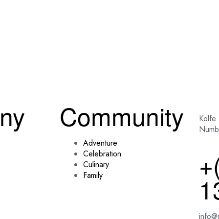
ny
Community
Kolfe
Numb
Adventure
+
Celebration
Culinary
Family
1
info@