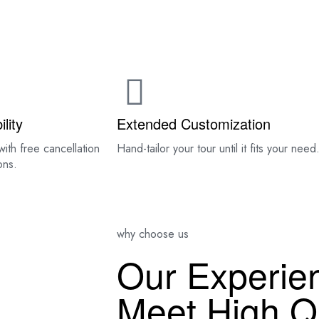
DESTINATIONS
BOOK YOUR ETHIOPIA TOUR
CON
ility
Extended Customization
with free cancellation
Hand-tailor your tour until it fits your need
ons.
why choose us
Our Experie
Meet High Qu