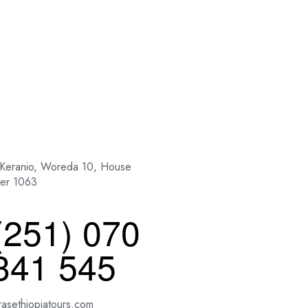
 Keranio, Woreda 10, House
er 1063
(251) 070
341 545
rasethiopiatours.com