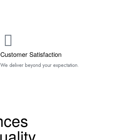
TACT
Customer Satisfaction
.
We deliver beyond your expectation.
nces
ality