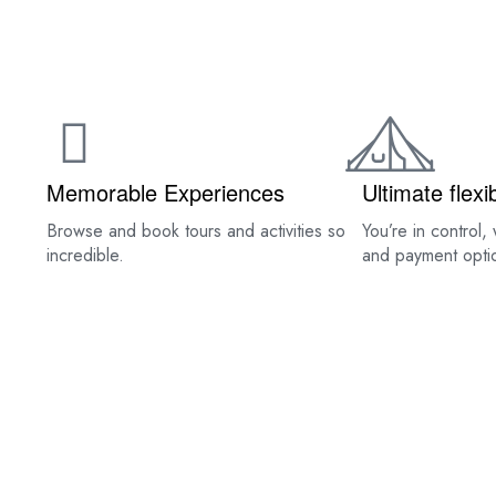
HOME
ABOUT US
Memorable Experiences
Ultimate flexib
Browse and book tours and activities so
You’re in control, 
incredible.
and payment opti