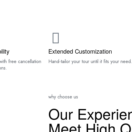
DESTINATIONS
BOOK YOUR ETHIOPIA TOUR
CON
ility
Extended Customization
with free cancellation
Hand-tailor your tour until it fits your need
ons.
why choose us
Our Experie
Meet High Qu