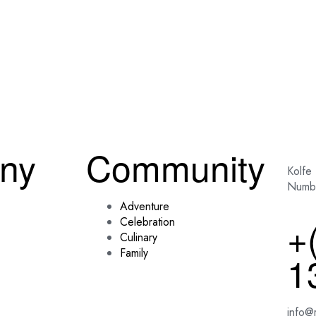
ny
Community
Kolfe
Numb
Adventure
+
Celebration
Culinary
Family
1
info@