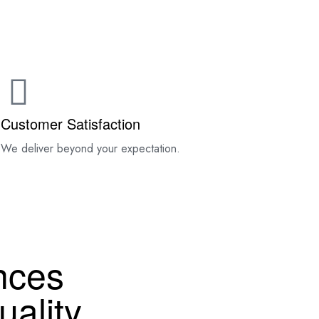
TACT
Customer Satisfaction
.
We deliver beyond your expectation.
nces
ality