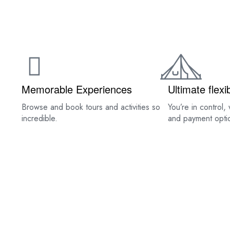
HOME
ABOUT US
Memorable Experiences
Ultimate flexib
Browse and book tours and activities so
You’re in control, 
incredible.
and payment opti