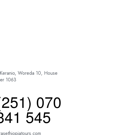
 Keranio, Woreda 10, House
er 1063
(251) 070
341 545
rasethiopiatours.com