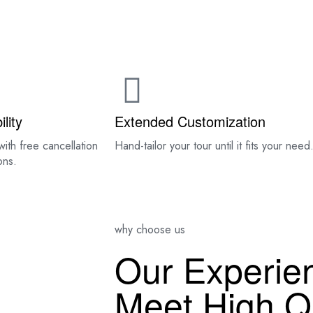
DESTINATIONS
BOOK YOUR ETHIOPIA TOUR
CON
ility
Extended Customization
with free cancellation
Hand-tailor your tour until it fits your need
ons.
why choose us
Our Experie
Meet High Qu