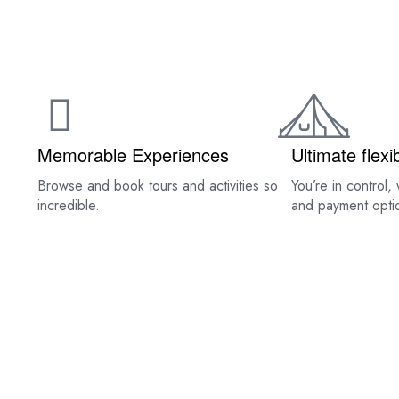
HOME
ABOUT US
Memorable Experiences
Ultimate flexib
Browse and book tours and activities so
You’re in control, 
incredible.
and payment opti