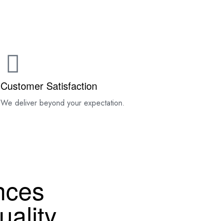
TACT
Customer Satisfaction
.
We deliver beyond your expectation.
nces
ality