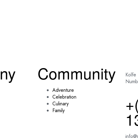
ny
Community
Kolfe
Numb
Adventure
+
Celebration
Culinary
Family
1
info@